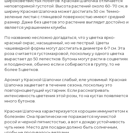
широковетвистых побегов. Красная Шапочка отличается
неповторимой густотой. Высота растений около 60- 70 см, в
ширину Красная Шапочка может достигать 50 см. Темно-
зеленые листья с глянцевой поверхностью имеют средний
размер. Даже без цветов это растение выглядит достойно и
является украшением клумбы.
По названию несложно догадаться, что у цветка ярко-
красный окрас, насыщенный, но не пестрый. Цветы
чашевидной формы могут достигать в диаметре 6-7 см. Эта
роза считается густомахровой, поскольку у одного цветка
вырастает до 50 лепестков. Бутоны могут расти в соцветиях
и поодиночке, обычно если и собираются в группу, то не
более 5 цветков.
Аромат у Красной Шапочки слабый, еле уловимый. Красная
Шапочка зацветает в течение сезона, поскольку это
повторноцветущий кустарник. Если рассматривать
интенсивность цветения этой розы, то на кустах появляется
много бутонов.
Красная Шапочка характеризуется хорошим иммунитетом к
болезням. Она практически не поражается мучнистой
росой и черной пятнистостью, а вот к дождю устойчивость
чуть ниже. Место для посадки должно быть солнечным,
чтобы не продувалось ветрами.