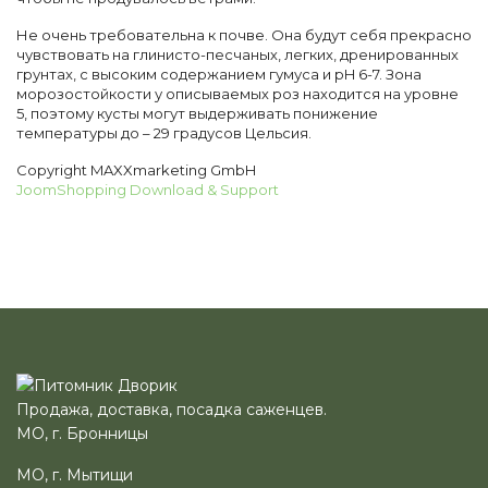
Не очень требовательна к почве. Она будут себя прекрасно
чувствовать на глинисто-песчаных, легких, дренированных
грунтах, с высоким содержанием гумуса и pH 6-7. Зона
морозостойкости у описываемых роз находится на уровне
5, поэтому кусты могут выдерживать понижение
температуры до – 29 градусов Цельсия.
Copyright MAXXmarketing GmbH
JoomShopping Download & Support
Продажа, доставка, посадка саженцев.
МО, г. Бронницы
МО, г. Мытищи