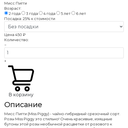
Мисс Пигги
Возраст:
2 года
3 года
4 года
5 лет
6 лет
Посадка:
25%
к стоимости
Цена
450 ₽
Количество:
−
+
В корзину
Описание
Мисс Пигги (Miss Piggy) - чайно-гибридный срезочный сорт.
Розы Miss Piggy это стильно! Очень красивые, изящные
бутоны этой розы необычной расцветки от розового к