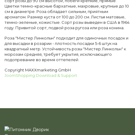
сорт розы до 90 см высотой, побеги крепкие, прямые.
Цветки темно-красные бархатные, махровые, крупные до 10
см в диаметре. Роза обладает сильным, приятным
ароматом. Размер куста от 100 до 200 см. Листья матовые,
темно-зеленые, кожистые. Сорт розы выведен в США в 1964
году. Привитой сорт, подвой роза ругоза или роза конина.
Роза "Мистер Линкольн" подходит для одиночных посадок и
для высадки в розарии - плотность посадки 5-6 штук на
квадратный метр. Устойчивость розы "Мистер Линкольн" к
морозам средняя, требует укрытия, исключающего
подопревание во время оттепелей.
Copyright MAXXmarketing GmbH
JoomShopping Download & Support