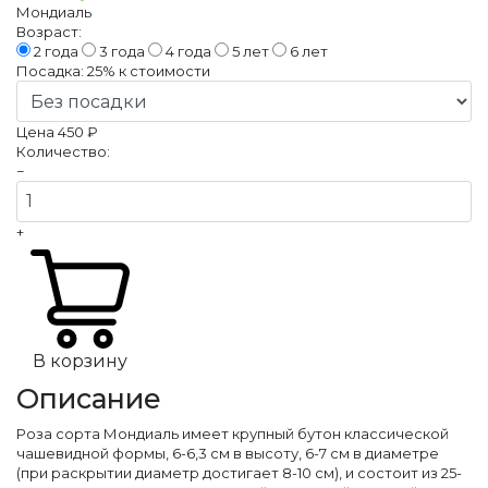
Мондиаль
Возраст:
2 года
3 года
4 года
5 лет
6 лет
Посадка:
25%
к стоимости
Цена
450 ₽
Количество:
−
+
В корзину
Описание
Роза сорта Мондиаль имеет крупный бутон классической
чашевидной формы, 6-6,3 см в высоту, 6-7 см в диаметре
(при раскрытии диаметр достигает 8-10 см), и состоит из 25-