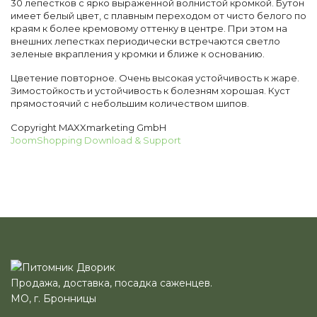
30 лепестков с ярко выраженной волнистой кромкой. Бутон
имеет белый цвет, с плавным переходом от чисто белого по
краям к более кремовому оттенку в центре. При этом на
внешних лепестках периодически встречаются светло
зеленые вкрапления у кромки и ближе к основанию.
Цветение повторное. Очень высокая устойчивость к жаре.
Зимостойкость и устойчивость к болезням хорошая. Куст
прямостоячий с небольшим количеством шипов.
Copyright MAXXmarketing GmbH
JoomShopping Download & Support
Продажа, доставка, посадка саженцев.
МО, г. Бронницы