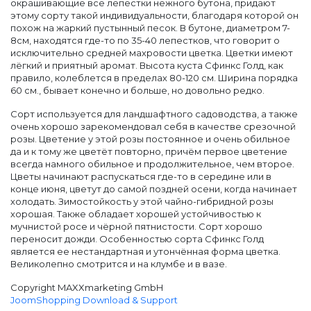
окрашивающие все лепестки нежного бутона, придают
этому сорту такой индивидуальности, благодаря которой он
похож на жаркий пустынный песок. В бутоне, диаметром 7-
8см, находятся где-то по 35-40 лепестков, что говорит о
исключительно средней махровости цветка. Цветки имеют
лёгкий и приятный аромат. Высота куста Сфинкс Голд, как
правило, колеблется в пределах 80-120 см. Ширина порядка
60 см., бывает конечно и больше, но довольно редко.
Сорт используется для ландшафтного садоводства, а также
очень хорошо зарекомендовал себя в качестве срезочной
розы. Цветение у этой розы постоянное и очень обильное
да и к тому же цветёт повторно, причём первое цветение
всегда намного обильное и продолжительное, чем второе.
Цветы начинают распускаться где-то в середине или в
конце июня, цветут до самой поздней осени, когда начинает
холодать. Зимостойкость у этой чайно-гибридной розы
хорошая. Также обладает хорошей устойчивостью к
мучнистой росе и чёрной пятнистости. Сорт хорошо
переносит дожди. Особенностью сорта Сфинкс Голд
является ее нестандартная и утончённая форма цветка.
Великолепно смотрится и на клумбе и в вазе.
Copyright MAXXmarketing GmbH
JoomShopping Download & Support