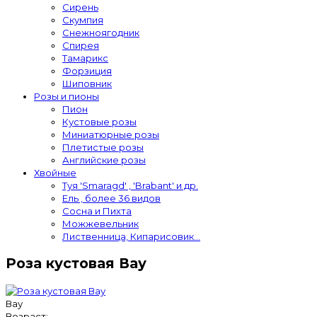
Сирень
Скумпия
Снежноягодник
Спирея
Тамарикс
Форзиция
Шиповник
Розы и пионы
Пион
Кустовые розы
Миниатюрные розы
Плетистые розы
Английские розы
Хвойные
Туя 'Smaragd' , 'Brabant' и др.
Ель , более 36 видов
Сосна и Пихта
Можжевельник
Лиственница, Кипарисовик...
Роза кустовая Вау
Вау
Возраст: