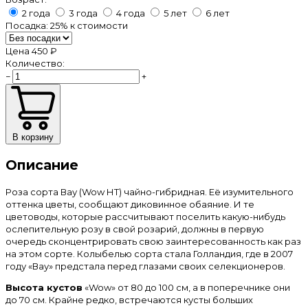
2 года
3 года
4 года
5 лет
6 лет
Посадка:
25%
к стоимости
Цена
450 ₽
Количество:
−
+
В корзину
Описание
Роза сорта Вау (Wow НТ) чайно-гибридная. Её изумительного
оттенка цветы, сообщают диковинное обаяние. И те
цветоводы, которые рассчитывают поселить какую-нибудь
ослепительную розу в свой розарий, должны в первую
очередь сконцентрировать свою заинтересованность как раз
на этом сорте. Колыбелью сорта стала Голландия, где в 2007
году «Вау» предстала перед глазами своих селекционеров.
Высота кустов
«Wow» от 80 до 100 см, а в поперечнике они
до 70 см. Крайне редко, встречаются кусты больших