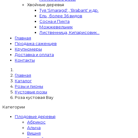
Хвойные деревья
Туя 'Smaragd' , 'Brabant' и др.
Ель , более 36 видов
Сосна и Пихта
Можжевельник
Лиственница, Кипарисовик...
Главная
Продажа саженцев
Крупномеры
Доставка и оплата
Контакты
Главная
Каталог
Розы и пионы
Кустовые розы
Роза кустовая Вау
Категории
Плодовые деревья
Абрикос
Алыча
Вишня