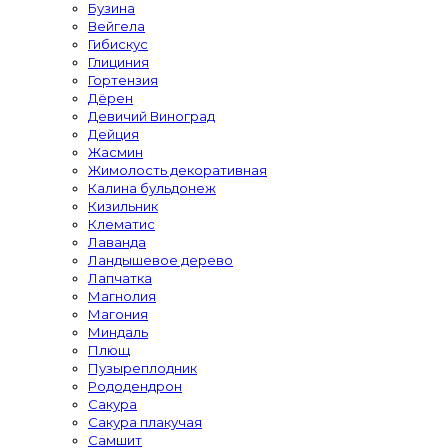
Бузина
Вейгела
Гибискус
Глициния
Гортензия
Дёрен
Девичий Виноград
Дейция
Жасмин
Жимолость декоративная
Калина бульдонеж
Кизильник
Клематис
Лаванда
Ландышевое дерево
Лапчатка
Магнолия
Магония
Миндаль
Плющ
Пузыреплодник
Рододендрон
Сакура
Сакура плакучая
Самшит