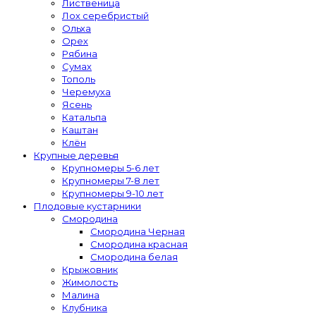
Лиственица
Лох серебристый
Ольха
Орех
Рябина
Сумах
Тополь
Черемуха
Ясень
Катальпа
Каштан
Клён
Крупные деревья
Крупномеры 5-6 лет
Крупномеры 7-8 лет
Крупномеры 9-10 лет
Плодовые кустарники
Смородина
Смородина Черная
Смородина красная
Смородина белая
Крыжовник
Жимолость
Малина
Клубника