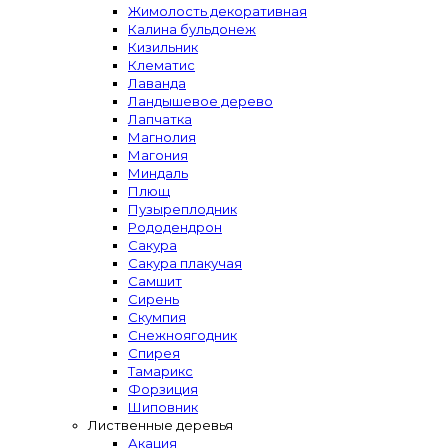
Жимолость декоративная
Калина бульдонеж
Кизильник
Клематис
Лаванда
Ландышевое дерево
Лапчатка
Магнолия
Магония
Миндаль
Плющ
Пузыреплодник
Рододендрон
Сакура
Сакура плакучая
Самшит
Сирень
Скумпия
Снежноягодник
Спирея
Тамарикс
Форзиция
Шиповник
Лиственные деревья
Акация