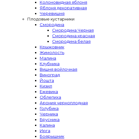
Колоновидная яблоня
Яблоня декоративная
Черевишня
Плодовые кустарники
Смородина
Смородина Черная
Смородина красная
Смородина белая
Крыжовник
Жимолость
Малина
Клубника
Вишня войлочная
Виноград
Йошта
Кизил
Ежевика
Облепиха
Арония черноплодная
Голубика
Черника
Брусника
Калина
Ирга
Боярышник