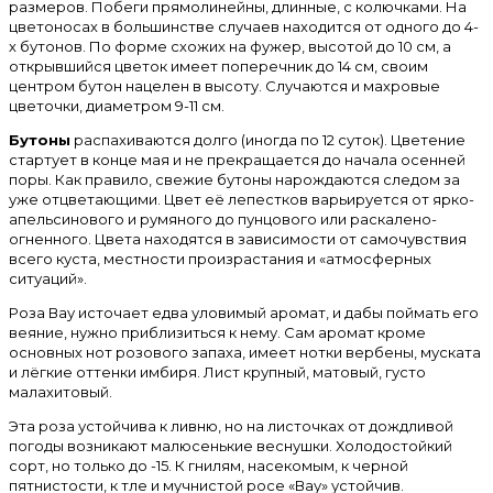
размеров. Побеги прямолинейны, длинные, с колючками. На
цветоносах в большинстве случаев находится от одного до 4-
х бутонов. По форме схожих на фужер, высотой до 10 см, а
открывшийся цветок имеет поперечник до 14 см, своим
центром бутон нацелен в высоту. Случаются и махровые
цветочки, диаметром 9-11 см.
Бутоны
распахиваются долго (иногда по 12 суток). Цветение
стартует в конце мая и не прекращается до начала осенней
поры. Как правило, свежие бутоны нарождаются следом за
уже отцветающими. Цвет её лепестков варьируется от ярко-
апельсинового и румяного до пунцового или раскалено-
огненного. Цвета находятся в зависимости от самочувствия
всего куста, местности произрастания и «атмосферных
ситуаций».
Роза Вау источает едва уловимый аромат, и дабы поймать его
веяние, нужно приблизиться к нему. Сам аромат кроме
основных нот розового запаха, имеет нотки вербены, муската
и лёгкие оттенки имбиря. Лист крупный, матовый, густо
малахитовый.
Эта роза устойчива к ливню, но на листочках от дождливой
погоды возникают малюсенькие веснушки. Холодостойкий
сорт, но только до -15. К гнилям, насекомым, к черной
пятнистости, к тле и мучнистой росе «Вау» устойчив.