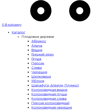
0
В корзину
Каталог
Плодовые деревья
Абрикос
Алыча
Вишня
Грецкий орех
Груша
Персик
Слива
Черешня
Шелковица
Яблоня
Шарафуга, Априум, Плумкот
Колоновидная вишня
Колоновидная груша
Колоновидная слива
Персик колоновидный
Колоновидная черешня