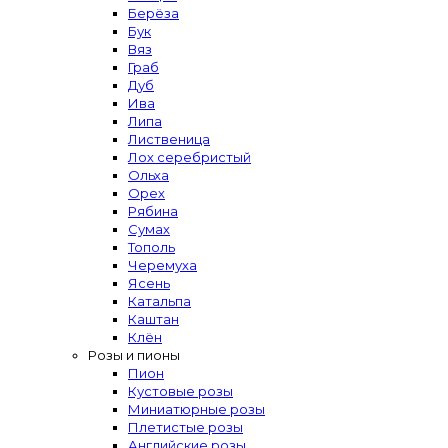
Берёза
Бук
Вяз
Граб
Дуб
Ива
Липа
Лиственица
Лох серебристый
Ольха
Орех
Рябина
Сумах
Тополь
Черемуха
Ясень
Катальпа
Каштан
Клён
Розы и пионы
Пион
Кустовые розы
Миниатюрные розы
Плетистые розы
Английские розы