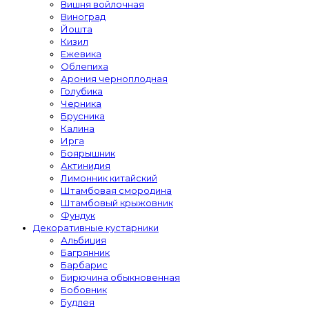
Вишня войлочная
Виноград
Йошта
Кизил
Ежевика
Облепиха
Арония черноплодная
Голубика
Черника
Брусника
Калина
Ирга
Боярышник
Актинидия
Лимонник китайский
Штамбовая смородина
Штамбовый крыжовник
Фундук
Декоративные кустарники
Альбиция
Багрянник
Барбарис
Бирючина обыкновенная
Бобовник
Будлея