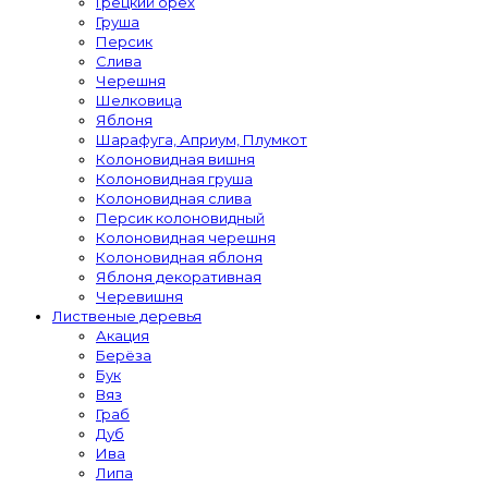
Грецкий орех
Груша
Персик
Слива
Черешня
Шелковица
Яблоня
Шарафуга, Априум, Плумкот
Колоновидная вишня
Колоновидная груша
Колоновидная слива
Персик колоновидный
Колоновидная черешня
Колоновидная яблоня
Яблоня декоративная
Черевишня
Лиственые деревья
Акация
Берёза
Бук
Вяз
Граб
Дуб
Ива
Липа