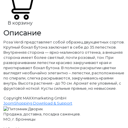
В корзину
Описание
Роза Verdi представляет собой образец двухцветных сортов.
Крупный бокал бутона заключает в себе до 35 лепестков.
Внутренняя сторона — ярко-малинового оттенка, а внешняя
сторона имеет более светлый, почти розовый, тон. При
разворачивании лепестки красиво закручивают края и
приоткрывают бокал бутона. В полном раскрытии цветки
выглядят необычайно элегантно – лепестки, расположенные
по спирали, слегка раскрываются, закручиваясь краями
внутрь. Высота растения - до 70 см. Аромат еле уловимый, с
фруктовой ноткой. Кусты сильные прямые, но невысокие.
Copyright MAXXmarketing GmbH
JoomShopping Download & Support
Продажа, доставка, посадка саженцев.
МО, г. Бронницы