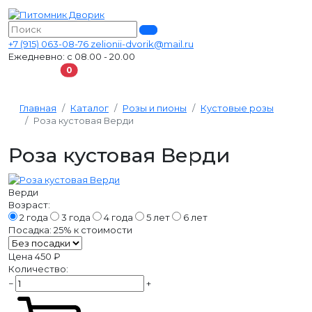
+7 (915) 063-08-76
zelionii-dvorik@mail.ru
Ежедневно: с 08.00 - 20.00
В корзину
0
Главная
Каталог
Розы и пионы
Кустовые розы
Роза кустовая Верди
Роза кустовая Верди
Верди
Возраст:
2 года
3 года
4 года
5 лет
6 лет
Посадка:
25%
к стоимости
Цена
450 ₽
Количество:
−
+