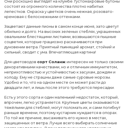
Они роскошно выглядят на клумбе. Густомахровые бутоны
состоят из огромного количества плотно набитых
лепестков. Окраска у цветков очень нежная, розовато-
кремовая с белоснежными оттенками.
Зацветают данные пионы в самом конце июня, зато цветут
обильно и долго. На высоких зеленых стеблях, украшенных
овальными блестящими листьями, возвышаются пышные
соцветия, которые грациозно раскачиваются при
дуновении ветра. Приятный пьянящий аромат, стойкий и
сильный, сводит с ума. Впечатляющая картина!
Для цветоводов
сорт Соланж
интересен не только своими
декоративными качествами, но и отличным иммунитетом,
неприхотливостью и устойчивостью к засухам, дождям и
холоду. Ему не страшны даже самые суровые морозы.
Удобно и то, что на одном месте он может расти до
двадцати лет, и лишь после этого требуются пересадки.
Есть у этого сорта и один маленький недостаток, который,
впрочем, легко устраняется. Крупные цветы оказываются
тяжёлыми для стеблей, могут поломать их, и сами погибнут
раньше времени, поэтому кустарник нуждается в опорах.
По той же причине, высаживать его нужно в местах,
защищенных от ветра. Лучше всего выбирать солнечные