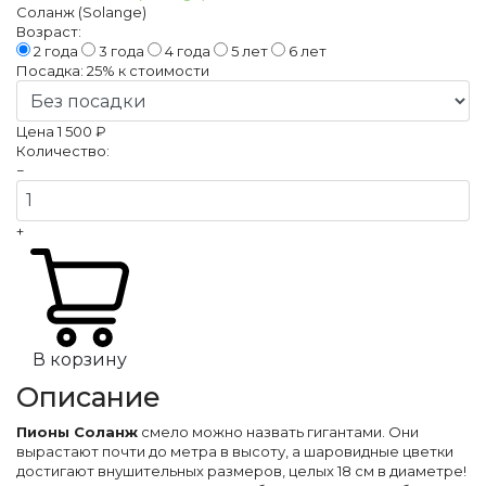
Соланж (Solange)
Возраст:
2 года
3 года
4 года
5 лет
6 лет
Посадка:
25%
к стоимости
Цена
1 500 ₽
Количество:
−
+
В корзину
Описание
Пионы Соланж
смело можно назвать гигантами. Они
вырастают почти до метра в высоту, а шаровидные цветки
достигают внушительных размеров, целых 18 см в диаметре!