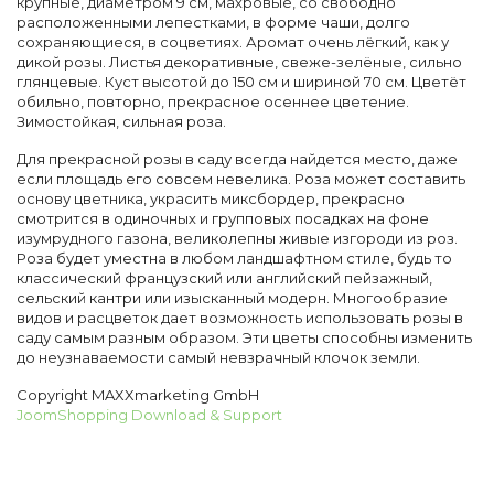
крупные, диаметром 9 см, махровые, со свободно
расположенными лепестками, в форме чаши, долго
сохраняющиеся, в соцветиях. Аромат очень лёгкий, как у
дикой розы. Листья декоративные, свеже-зелёные, сильно
глянцевые. Куст высотой до 150 см и шириной 70 см. Цветёт
обильно, повторно, прекрасное осеннее цветение.
Зимостойкая, сильная роза.
Для прекрасной розы в саду всегда найдется место, даже
если площадь его совсем невелика. Роза может составить
основу цветника, украсить миксбордер, прекрасно
смотрится в одиночных и групповых посадках на фоне
изумрудного газона, великолепны живые изгороди из роз.
Роза будет уместна в любом ландшафтном стиле, будь то
классический французский или английский пейзажный,
сельский кантри или изысканный модерн. Многообразие
видов и расцветок дает возможность использовать розы в
саду самым разным образом. Эти цветы способны изменить
до неузнаваемости самый невзрачный клочок земли.
Copyright MAXXmarketing GmbH
JoomShopping Download & Support