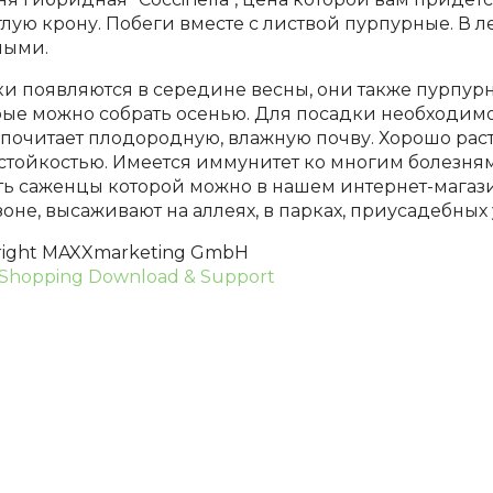
лую крону. Побеги вместе с листвой пурпурные. В л
ными.
ки появляются в середине весны, они также пурпурн
рые можно собрать осенью. Для посадки необходимо
почитает плодородную, влажную почву. Хорошо раст
тойкостью. Имеется иммунитет ко многим болезням. 
ть саженцы которой можно в нашем интернет-магазин
зоне, высаживают на аллеях, в парках, приусадебных 
right MAXXmarketing GmbH
Shopping Download & Support