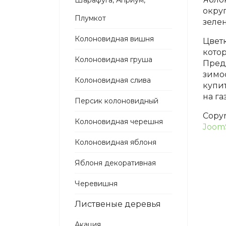
Шарафуга, Априум,
округ
Плумкот
зеле
Колоновидная вишня
Цвет
кото
Колоновидная груша
Пред
зимос
Колоновидная слива
купи
на га
Персик колоновидный
Copy
Колоновидная черешня
Joom
Колоновидная яблоня
Яблоня декоративная
Черевишня
Лиственые деревья
Акация