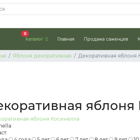
В корзину
0
Каталог
Главная
Продажа саженцев
ья
Яблоня декоративная
Декоративная яблоня 
екоративная яблоня
nella
ст:
ода
4 года
5 лет
6 лет
7 лет
8 лет
9 лет
10