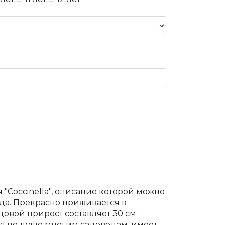
"Coccinella", описание которой можно
да. Прекрасно приживается в
довой прирост составляет 30 см.
тся по душе многим садоводам, имеет