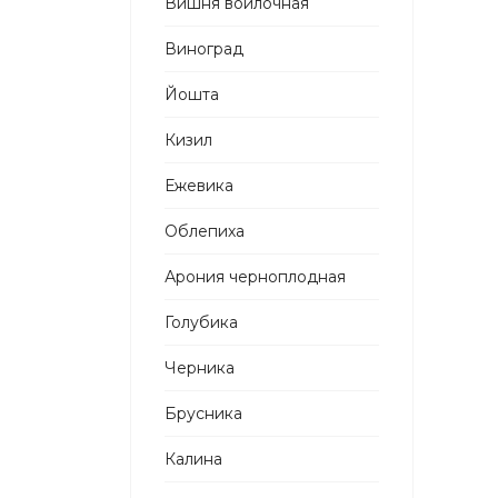
Вишня войлочная
Виноград
Йошта
Кизил
Ежевика
Облепиха
Арония черноплодная
Голубика
Черника
Брусника
Калина