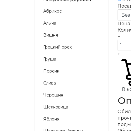
Поса
Абрикос
Алыча
Цен
Коли
Вишня
−
Грецкий орех
+
Груша
Персик
Слива
В к
Черешня
Оп
Шелковица
Обил
проч
Яблоня
подмо
Яблон