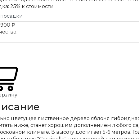
дка:
25%
к стоимости
а
900 ₽
чество:
орзину
исание
ьно цветущее лиственное дерево яблоня гибридная 
итать ниже, станет хорошим дополнением любого са
сковном климате. В высоту достигает 5-6 метров. Го
я гибридная "Coccinella", цена которой вам приде