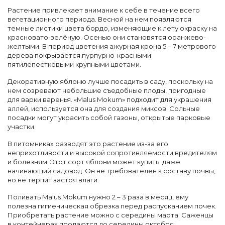
Растение привлекает внимание к себе в течение всего
вегетационного периода. Весной на нем появляются
темные листики цвета бордо, изменяющие к лету окраску на
красновато-зелёную. Осенью они становятся оранжево-
желтыми. В период цветения ажурная крона 5 – 7 метрового
дерева покрывается пурпурно-красными
пятилепестковыми крупными цветами.
Декоративную яблоню лучше посадить в саду, поскольку на
нем созревают небольшие съедобные плоды, пригодные
для варки варенья. «Malus Mokum» подходит для украшения
аллей, используется она для создания миксов. Сольные
посадки могут украсить собой газоны, открытые парковые
участки.
В питомниках разводят это растение из-за его
неприхотливости и высокой сопротивляемости вредителям
и болезням. Этот сорт яблони может купить даже
начинающий садовод. Он не требователен к составу почвы,
но не терпит застоя влаги.
Поливать Malus Mokum нужно 2 – 3 раза в месяц, ему
полезна гигиеническая обрезка перед распусканием почек.
Приобретать растение можно с середины марта. Саженцы
в контейнерах продаются до середины октября.